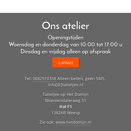
Ons atelier
Openingstijden
Woensdag en donderdag van 10:00 tot 17:00 u
Dinsdag en vrijdag alleen op afspraak
Contact
Tel:
0682910358
Alleen bellen, geen SMS.
info[@]tatteljee.nl
Tatteljee op Het Domijn
Bloemendalerweg 51
Hal F1
1382KB Weesp
Zie ook:
www.hetdomijn.nl