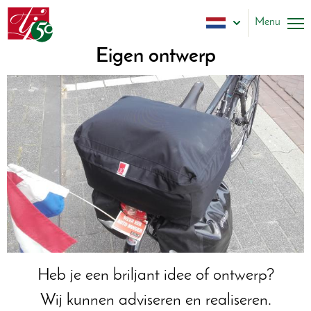
Overslaan
Tatteljee
en
Menu
Dutch
naar
de
Eigen ontwerp
Slapen
inhoud
gaan
Tenten
Tipi'sch
Luifels
Overige
Reparatie
Over ons
Contact
Heb je een briljant idee of ontwerp?
Wij kunnen adviseren en realiseren.