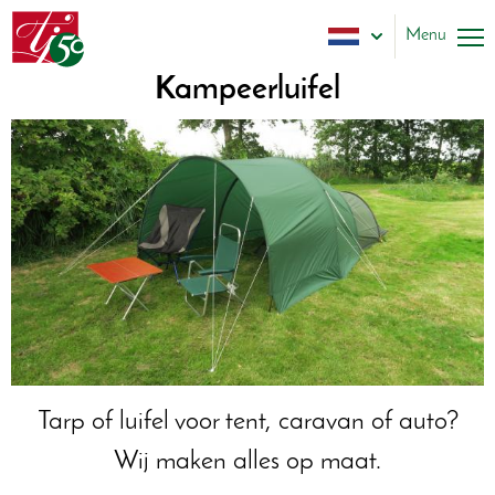
Overslaan
Tatteljee
en
Menu
Dutch
naar
de
Kampeerluifel
Slapen
inhoud
gaan
Tenten
Tipi'sch
Luifels
Overige
Reparatie
Over ons
Tarp of luifel voor tent, caravan of auto?
Contact
Wij maken alles op maat.